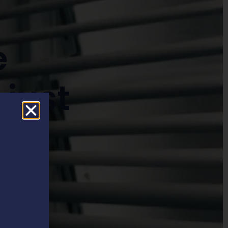
e
 just