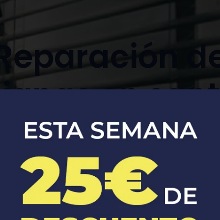
Reparación d
ianas en sant
desvern
Montaje y mantenimiento de persianas
manuales y automáticas.​