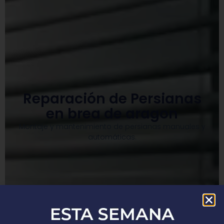
Reparación de Persianas
en brea de aragon
Montaje y mantenimiento de persianas manuales y
automáticas.​