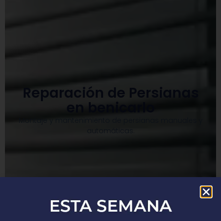
Reparación de Persianas
en benicarlo
Montaje y mantenimiento de persianas manuales y
automáticas.​