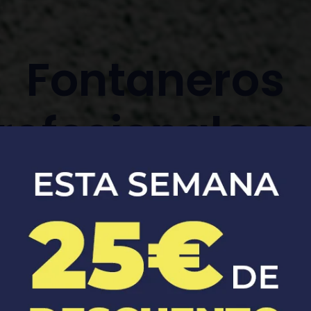
Fontaneros
rofesionales 
torrelapaja
Apertura, reparación y sustitución de
cerraduras de coches y casas.​