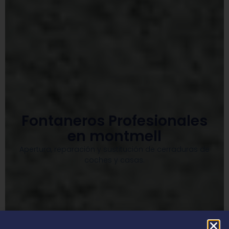
Fontaneros Profesionales
en montmell
Apertura, reparación y sustitución de cerraduras de
coches y casas.​