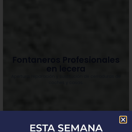
Fontaneros Profesionales
en lecera
Apertura, reparación y sustitución de cerraduras de
coches y casas.​