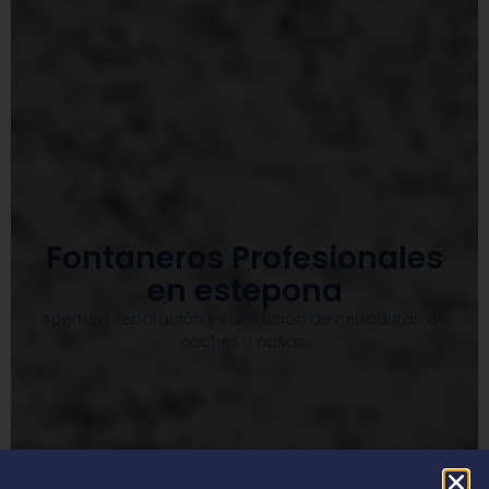
Fontaneros Profesionales
en estepona
Apertura, reparación y sustitución de cerraduras de
coches y casas.​