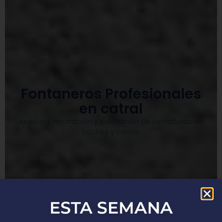
Fontaneros Profesionales
en catral
Apertura, reparación y sustitución de cerraduras de
coches y casas.​