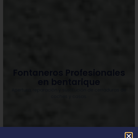
Fontaneros Profesionales
en bentarique
Apertura, reparación y sustitución de cerraduras de
coches y casas.​