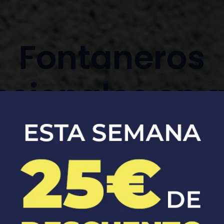
Fontaneros
esionales en 
de la frontera
Apertura, reparación y sustitución de
cerraduras de coches y casas.​