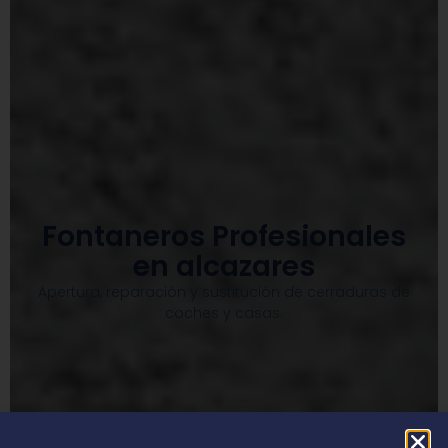
Fontaneros Profesionales
en alcazares
Apertura, reparación y sustitución de cerraduras de
coches y casas.​