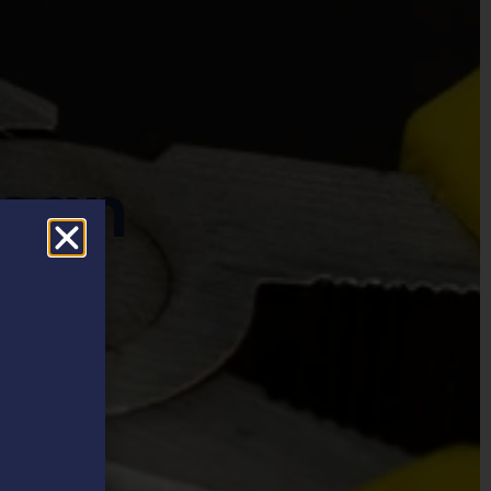
 san
as