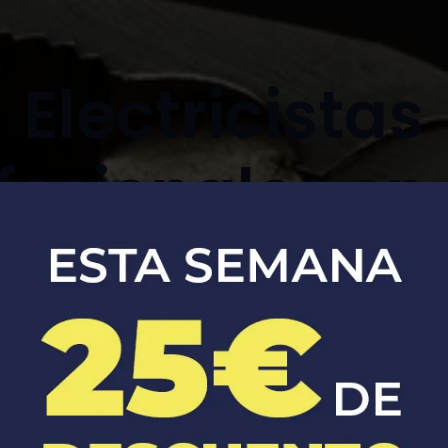
Electricistas
fesionales en
iguel de salin
Soluciones eléctricas seguras y
eficientes para tu hogar y negocio.​