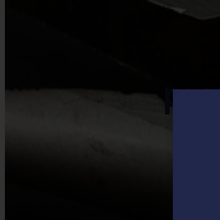
pro
m