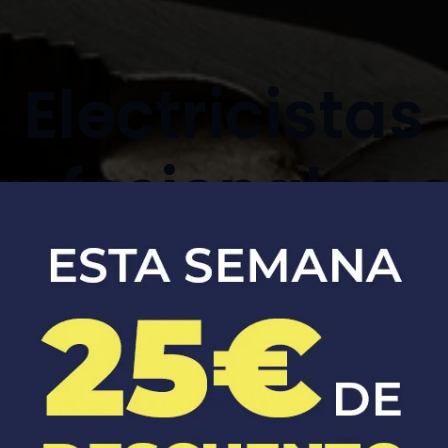
Electricistas
rofesionales 
perafita
Soluciones eléctricas seguras y
eficientes para tu hogar y negocio.​