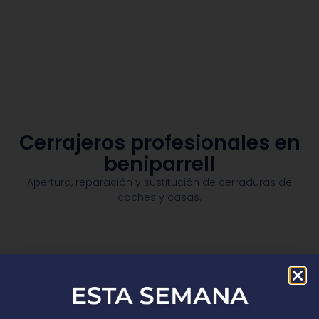
Cerrajeros profesionales en
beniparrell
Apertura, reparación y sustitución de cerraduras de
coches y casas.​